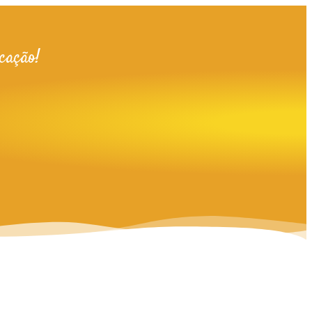
cação!